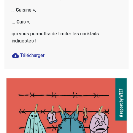
…
C
uisine »,
… C
uis »,
qui vous permettra de limiter les cocktails
indigestes !
cloud_download
Télécharger