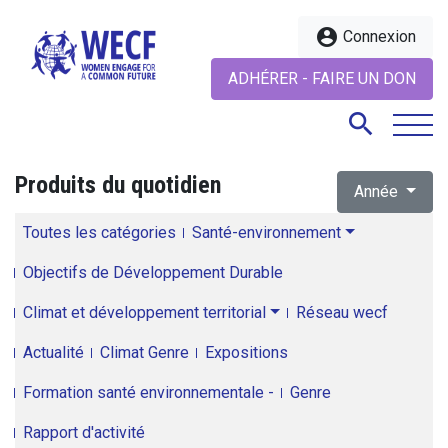
account_circle
Connexion
ADHÉRER - FAIRE UN DON
search
Produits du quotidien
Année
search
Toutes les catégories
Santé-environnement
Objectifs de Développement Durable
Climat et développement territorial
Réseau wecf
Actualité
Climat Genre
Expositions
Formation santé environnementale -
Genre
Rapport d'activité