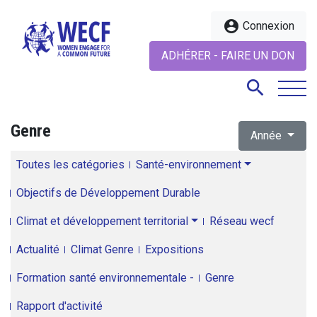
account_circle
Connexion
ADHÉRER - FAIRE UN DON
search
Genre
Année
search
Toutes les catégories
Santé-environnement
Objectifs de Développement Durable
Climat et développement territorial
Réseau wecf
Actualité
Climat Genre
Expositions
Formation santé environnementale -
Genre
Rapport d'activité