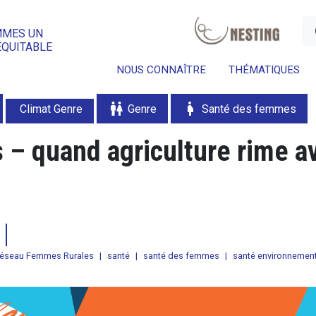
a
MMES UN
ÉQUITABLE
NOUS CONNAÎTRE
THÉMATIQUES
wc
pregnant_woman
Climat Genre
Genre
Santé des femmes
 – quand agriculture rime a
éseau Femmes Rurales
|
santé
|
santé des femmes
|
santé environnemen