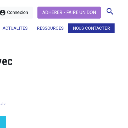
search
ccount_circle
Connexion
ADHÉRER - FAIRE UN DON
ACTUALITÉS
RESSOURCES
NOUS CONTACTER
search
vec
tale