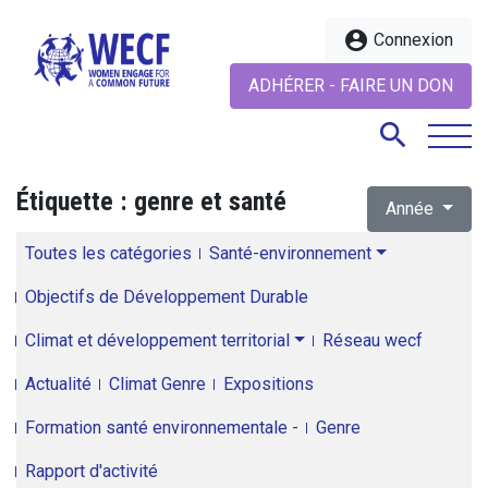
account_circle
Connexion
ADHÉRER - FAIRE UN DON
search
Étiquette :
genre et santé
Année
search
Toutes les catégories
Santé-environnement
Objectifs de Développement Durable
Climat et développement territorial
Réseau wecf
Actualité
Climat Genre
Expositions
Formation santé environnementale -
Genre
Rapport d'activité