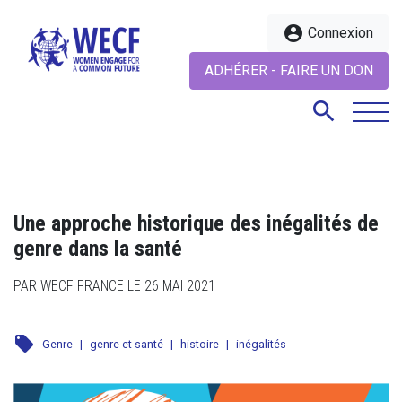
account_circle
Connexion
ADHÉRER - FAIRE UN DON
search
search
Une approche historique des inégalités de
genre dans la santé
PAR WECF FRANCE LE 26 MAI 2021
local_offer
Genre
|
genre et santé
|
histoire
|
inégalités