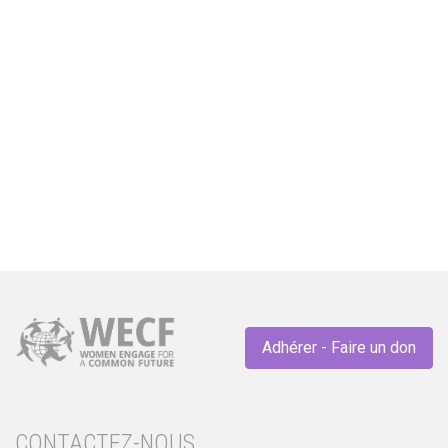
wc
GENRE
Plus de 1 200 organisations féministes
et allié·es appellent les membres des
Nations Unies à « payer maintenant ! »
Adhérer - Faire un don
CONTACTEZ-NOUS