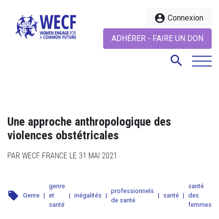
account_circle
Connexion
ADHÉRER - FAIRE UN DON
search
search
Une approche anthropologique des
violences obstétricales
PAR WECF FRANCE LE 31 MAI 2021
genre
santé
professionnels
local_offer
Genre
|
et
|
inégalités
|
|
santé
|
des
de santé
santé
femmes