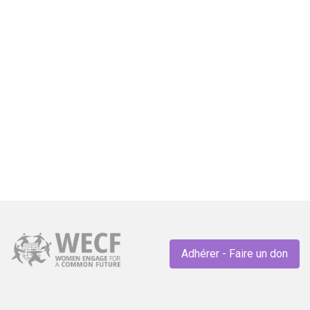
wc
GENRE
Plus de 1 200 organisations féministes
et allié·es appellent les membres des
Nations Unies à « payer maintenant ! »
Adhérer - Faire un don