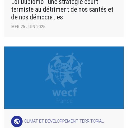
Loi Duplomb : une stratégie court-
termiste au détriment de nos santés et
de nos démocraties
MER 25 JUIN 2025
public
CLIMAT ET DÉVELOPPEMENT TERRITORIAL