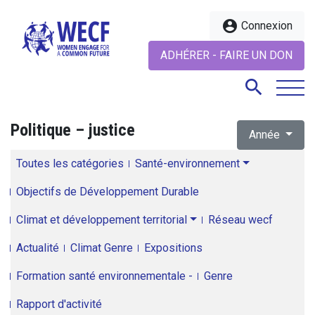
account_circle
Connexion
ADHÉRER - FAIRE UN DON
search
Politique – justice
Année
search
Toutes les catégories
Santé-environnement
Objectifs de Développement Durable
Climat et développement territorial
Réseau wecf
Actualité
Climat Genre
Expositions
Formation santé environnementale -
Genre
Rapport d'activité