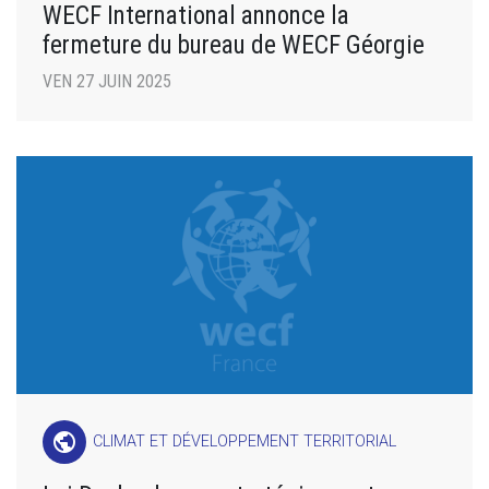
WECF International annonce la
fermeture du bureau de WECF Géorgie
VEN 27 JUIN 2025
public
CLIMAT ET DÉVELOPPEMENT TERRITORIAL