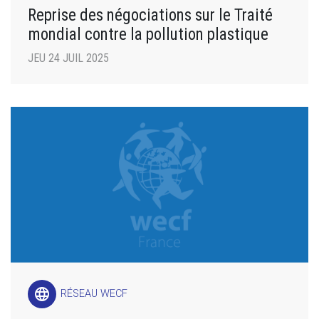
Reprise des négociations sur le Traité
mondial contre la pollution plastique
JEU 24 JUIL 2025
language
RÉSEAU WECF