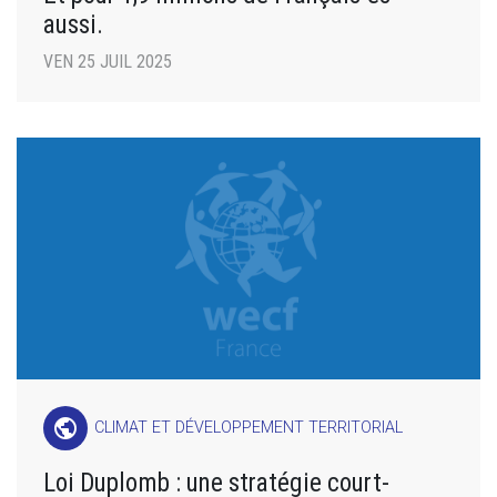
aussi.
VEN 25 JUIL 2025
public
CLIMAT ET DÉVELOPPEMENT TERRITORIAL
Loi Duplomb : une stratégie court-