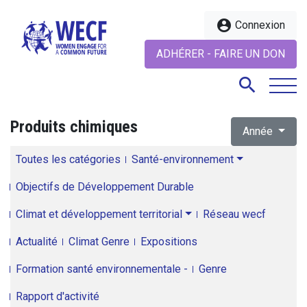
account_circle
Connexion
ADHÉRER - FAIRE UN DON
search
Produits chimiques
Année
search
Toutes les catégories
Santé-environnement
Objectifs de Développement Durable
Climat et développement territorial
Réseau wecf
Actualité
Climat Genre
Expositions
Formation santé environnementale -
Genre
Rapport d'activité