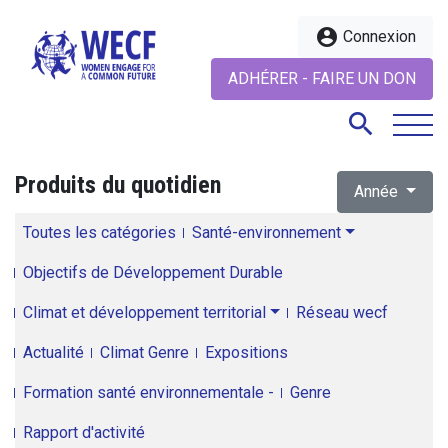
account_circle
Connexion
ADHÉRER - FAIRE UN DON
search
Produits du quotidien
Année
search
Toutes les catégories
Santé-environnement
Objectifs de Développement Durable
Climat et développement territorial
Réseau wecf
Actualité
Climat Genre
Expositions
Formation santé environnementale -
Genre
Rapport d'activité