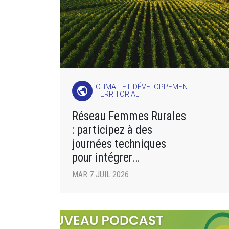
CLIMAT ET DÉVELOPPEMENT
public
TERRITORIAL
Réseau Femmes Rurales
: participez à des
journées techniques
pour intégrer
des pratiques agricoles
MAR 7 JUIL 2026
respectueuses de
l’environnement !