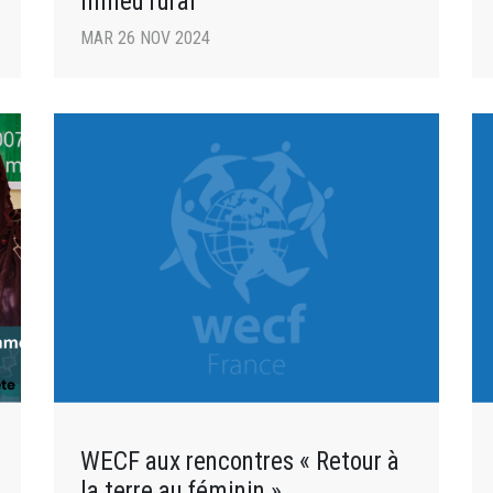
milieu rural
MAR 26 NOV 2024
WECF aux rencontres « Retour à
la terre au féminin »