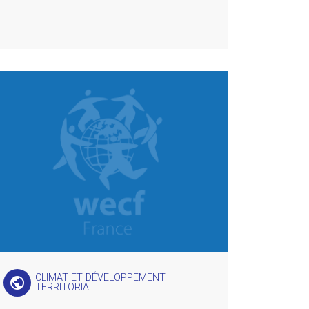
CLIMAT ET DÉVELOPPEMENT
public
TERRITORIAL