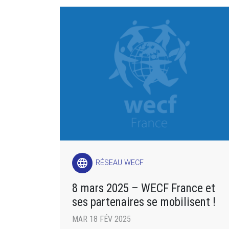
language
RÉSEAU WECF
8 mars 2025 – WECF France et
ses partenaires se mobilisent !
MAR 18 FÉV 2025