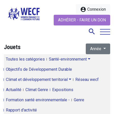
account_circle
Connexion
ADHÉRER - FAIRE UN DON
search
Jouets
Année
search
Toutes les catégories
Santé-environnement
Objectifs de Développement Durable
Climat et développement territorial
Réseau wecf
Actualité
Climat Genre
Expositions
Formation santé environnementale -
Genre
Rapport d'activité