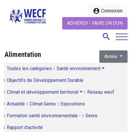
account_circle
Connexion
ADHÉRER - FAIRE UN DON
search
Alimentation
Année
search
Toutes les catégories
Santé-environnement
Objectifs de Développement Durable
Climat et développement territorial
Réseau wecf
Actualité
Climat Genre
Expositions
Formation santé environnementale -
Genre
Rapport d'activité