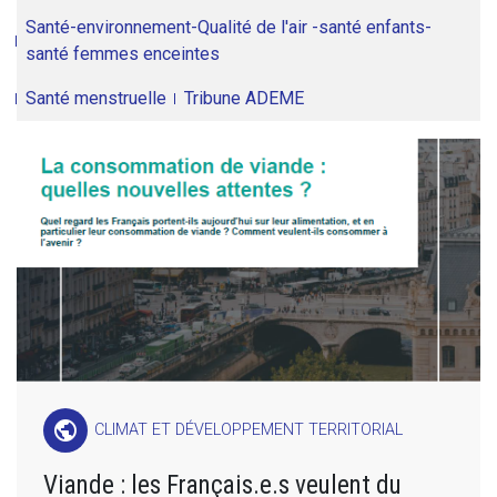
Santé-environnement-Qualité de l'air -santé enfants-
santé femmes enceintes
Santé menstruelle
Tribune ADEME
public
CLIMAT ET DÉVELOPPEMENT TERRITORIAL
Viande : les Français.e.s veulent du