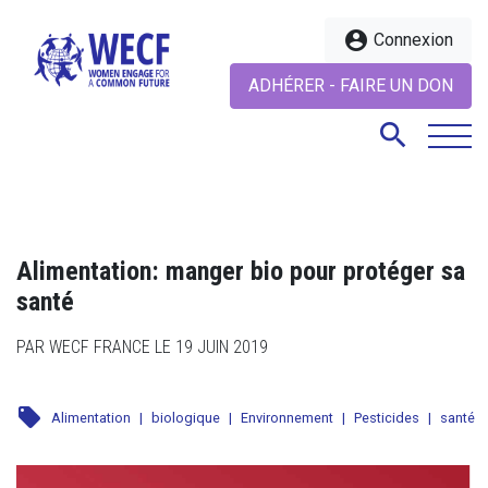
account_circle
Connexion
ADHÉRER - FAIRE UN DON
search
search
Alimentation: manger bio pour protéger sa
santé
PAR WECF FRANCE LE 19 JUIN 2019
local_offer
Alimentation
|
biologique
|
Environnement
|
Pesticides
|
santé