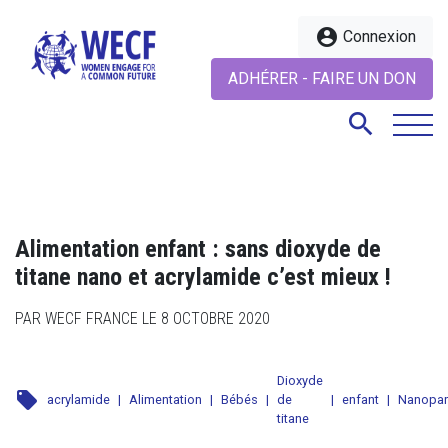
account_circle
Connexion
ADHÉRER - FAIRE UN DON
search
search
Alimentation enfant : sans dioxyde de
titane nano et acrylamide c’est mieux !
PAR WECF FRANCE LE 8 OCTOBRE 2020
Dioxyde
local_offer
acrylamide
|
Alimentation
|
Bébés
|
de
|
enfant
|
Nanopar
titane