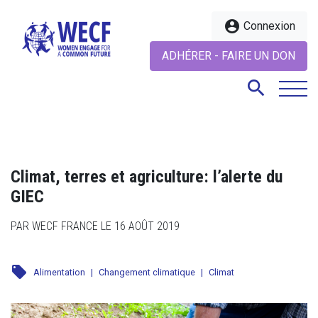
account_circle
Connexion
ADHÉRER - FAIRE UN DON
search
search
Climat, terres et agriculture: l’alerte du
GIEC
PAR WECF FRANCE LE 16 AOÛT 2019
local_offer
Alimentation
|
Changement climatique
|
Climat