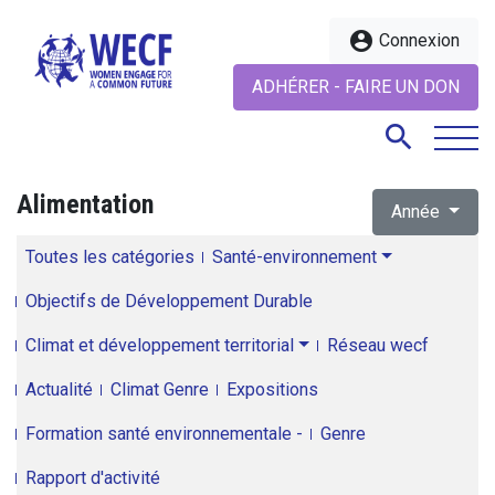
account_circle
Connexion
ADHÉRER - FAIRE UN DON
search
Alimentation
Année
search
Toutes les catégories
Santé-environnement
Objectifs de Développement Durable
Climat et développement territorial
Réseau wecf
Actualité
Climat Genre
Expositions
Formation santé environnementale -
Genre
Rapport d'activité