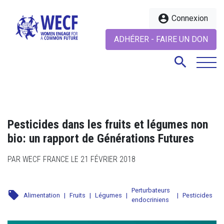
account_circle
Connexion
ADHÉRER - FAIRE UN DON
search
search
Pesticides dans les fruits et légumes non
bio: un rapport de Générations Futures
PAR WECF FRANCE LE 21 FÉVRIER 2018
Perturbateurs
local_offer
Alimentation
|
Fruits
|
Légumes
|
|
Pesticides
endocriniens