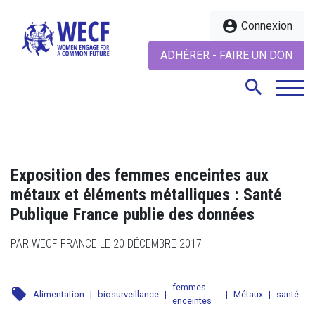
account_circle
Connexion
ADHÉRER - FAIRE UN DON
search
search
Exposition des femmes enceintes aux
métaux et éléments métalliques : Santé
Publique France publie des données
PAR WECF FRANCE LE 20 DÉCEMBRE 2017
femmes
local_offer
Alimentation
|
biosurveillance
|
|
Métaux
|
santé
enceintes