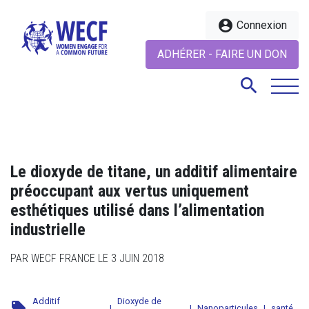
account_circle
Connexion
ADHÉRER - FAIRE UN DON
search
search
Le dioxyde de titane, un additif alimentaire
préoccupant aux vertus uniquement
esthétiques utilisé dans l’alimentation
industrielle
PAR WECF FRANCE LE 3 JUIN 2018
Additif
Dioxyde de
local_offer
|
|
Nanoparticules
|
santé