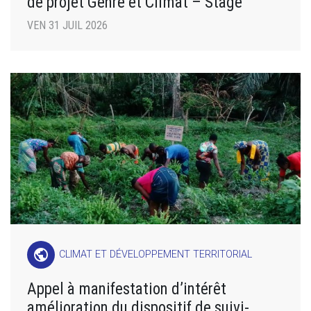
de projet Genre et Climat – Stage
VEN 31 JUIL 2026
public
CLIMAT ET DÉVELOPPEMENT TERRITORIAL
Appel à manifestation d’intérêt
amélioration du dispositif de suivi-