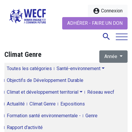
account_circle
Connexion
ADHÉRER - FAIRE UN DON
search
Climat Genre
Année
search
Toutes les catégories
Santé-environnement
Objectifs de Développement Durable
Climat et développement territorial
Réseau wecf
Actualité
Climat Genre
Expositions
Formation santé environnementale -
Genre
Rapport d'activité