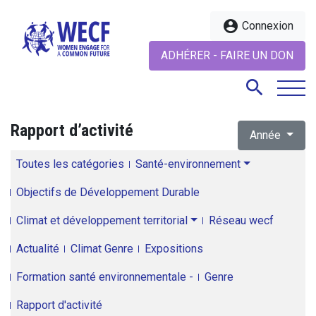
account_circle
Connexion
ADHÉRER - FAIRE UN DON
search
Rapport d’activité
Année
search
Toutes les catégories
Santé-environnement
Objectifs de Développement Durable
Climat et développement territorial
Réseau wecf
Actualité
Climat Genre
Expositions
Formation santé environnementale -
Genre
Rapport d'activité