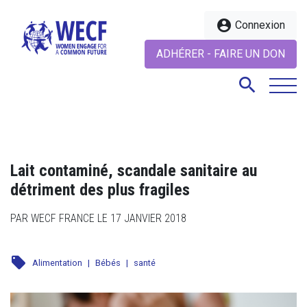
account_circle
Connexion
ADHÉRER - FAIRE UN DON
search
search
Lait contaminé, scandale sanitaire au
détriment des plus fragiles
PAR WECF FRANCE LE 17 JANVIER 2018
local_offer
Alimentation
|
Bébés
|
santé