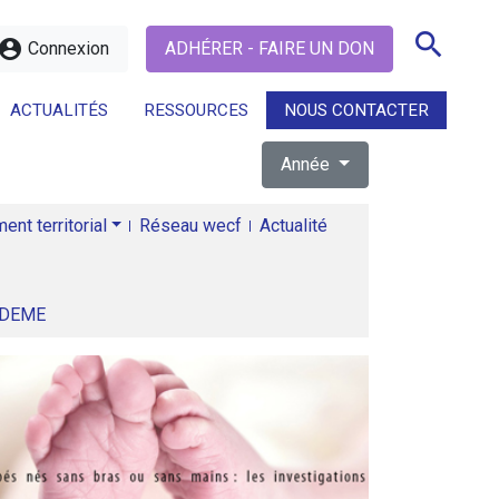
search
ccount_circle
Connexion
ADHÉRER - FAIRE UN DON
ACTUALITÉS
RESSOURCES
NOUS CONTACTER
Année
search
nt territorial
Réseau wecf
Actualité
ADEME