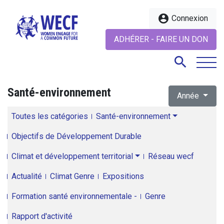
account_circle
Connexion
ADHÉRER - FAIRE UN DON
search
Santé-environnement
Année
search
Toutes les catégories
Santé-environnement
Objectifs de Développement Durable
Climat et développement territorial
Réseau wecf
Actualité
Climat Genre
Expositions
Formation santé environnementale -
Genre
Rapport d'activité