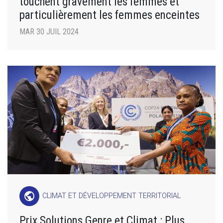
touchent gravement les femmes et
particulièrement les femmes enceintes
MAR 30 JUIL 2024
public
CLIMAT ET DÉVELOPPEMENT TERRITORIAL
Prix Solutions Genre et Climat : Plus