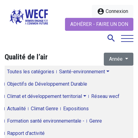
account_circle
Connexion
ADHÉRER - FAIRE UN DON
search
Qualité de l’air
Année
search
Toutes les catégories
Santé-environnement
Objectifs de Développement Durable
Climat et développement territorial
Réseau wecf
Actualité
Climat Genre
Expositions
Formation santé environnementale -
Genre
Rapport d'activité