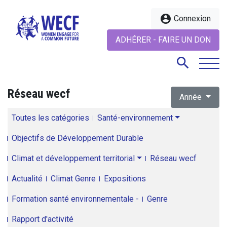
account_circle
Connexion
ADHÉRER - FAIRE UN DON
search
Réseau wecf
Année
search
Toutes les catégories
Santé-environnement
Objectifs de Développement Durable
Climat et développement territorial
Réseau wecf
Actualité
Climat Genre
Expositions
Formation santé environnementale -
Genre
Rapport d'activité