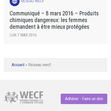
language
RÉSEAU WECF
Communiqué – 8 mars 2016 – Produits
chimiques dangereux: les femmes
demandent à être mieux protégées
LUN 7 MAR 2016
Accueil
»
Réseau wecf
Adhérer - Faire un don