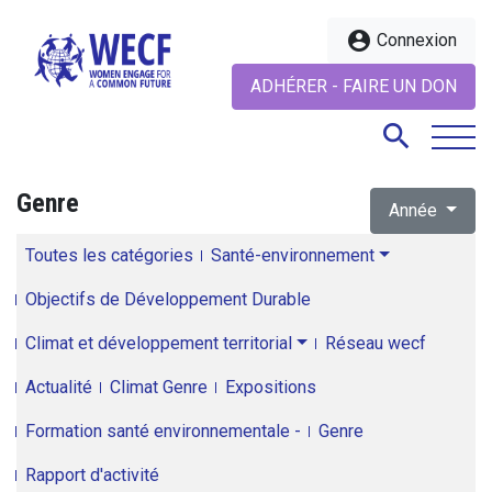
account_circle
Connexion
ADHÉRER - FAIRE UN DON
search
Genre
Année
search
Toutes les catégories
Santé-environnement
Objectifs de Développement Durable
Climat et développement territorial
Réseau wecf
Actualité
Climat Genre
Expositions
Formation santé environnementale -
Genre
Rapport d'activité