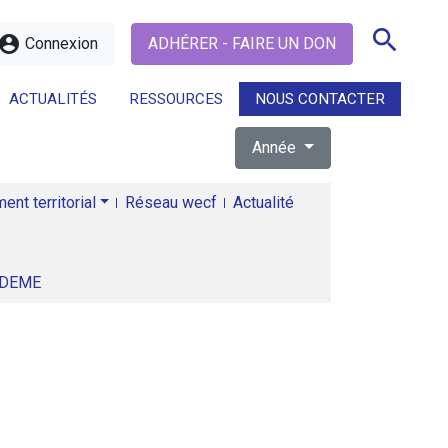
search
ccount_circle
Connexion
ADHÉRER - FAIRE UN DON
ACTUALITÉS
RESSOURCES
NOUS CONTACTER
Année
search
nt territorial
Réseau wecf
Actualité
ADEME