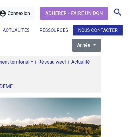
search
ccount_circle
Connexion
ADHÉRER - FAIRE UN DON
ACTUALITÉS
RESSOURCES
NOUS CONTACTER
Année
search
nt territorial
Réseau wecf
Actualité
ADEME