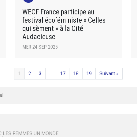
WECF France participe au
festival écoféministe « Celles
qui sèment » à la Cité
Audacieuse
MER 24 SEP 2025
1
2
3
…
17
18
19
Suivant »
al
C LES FEMMES UN MONDE