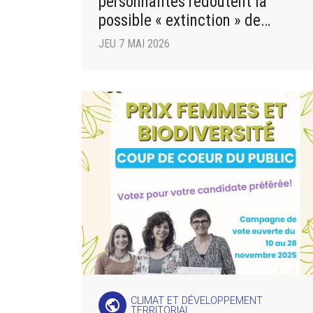
personnalités redoutent la
possible « extinction » de
l’ADEME, à cause d’une loi
JEU 7 MAI 2026
CLIMAT ET DÉVELOPPEMENT
public
TERRITORIAL