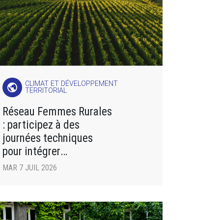
CLIMAT ET DÉVELOPPEMENT
public
TERRITORIAL
Réseau Femmes Rurales
: participez à des
journées techniques
pour intégrer
des pratiques agricoles
MAR 7 JUIL 2026
respectueuses de
l’environnement !