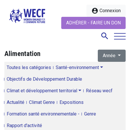
account_circle
Connexion
ADHÉRER - FAIRE UN DON
search
Alimentation
Année
search
Toutes les catégories
Santé-environnement
Objectifs de Développement Durable
Climat et développement territorial
Réseau wecf
Actualité
Climat Genre
Expositions
Formation santé environnementale -
Genre
Rapport d'activité