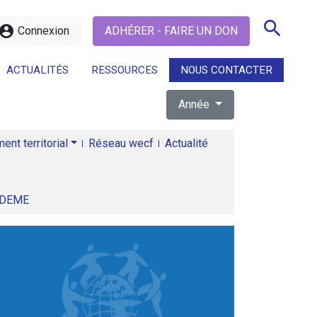
search
ccount_circle
Connexion
ADHÉRER - FAIRE UN DON
ACTUALITÉS
RESSOURCES
NOUS CONTACTER
Année
search
nt territorial
Réseau wecf
Actualité
ADEME