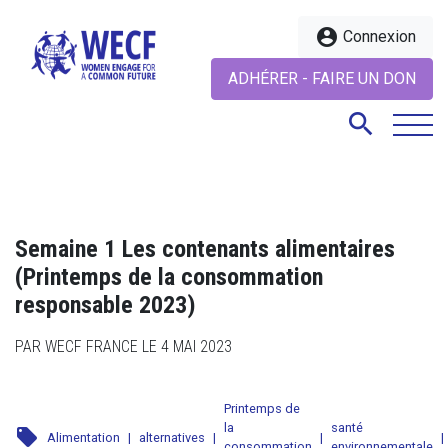
account_circle
Connexion
ADHÉRER - FAIRE UN DON
search
search
Semaine 1 Les contenants alimentaires
(Printemps de la consommation
responsable 2023)
PAR WECF FRANCE LE 4 MAI 2023
Printemps de
la
santé
local_offer
Alimentation
|
alternatives
|
|
|
consommation
environnementale