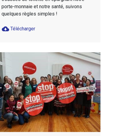
porte-monnaie et notre santé, suivons
quelques règles simples !
cloud_download
Télécharger