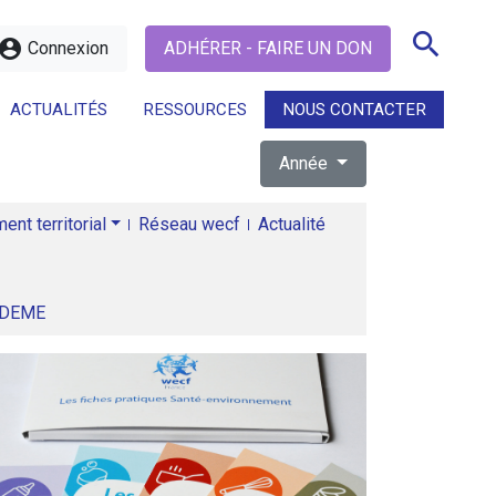
search
ccount_circle
Connexion
ADHÉRER - FAIRE UN DON
ACTUALITÉS
RESSOURCES
NOUS CONTACTER
Année
search
nt territorial
Réseau wecf
Actualité
ADEME