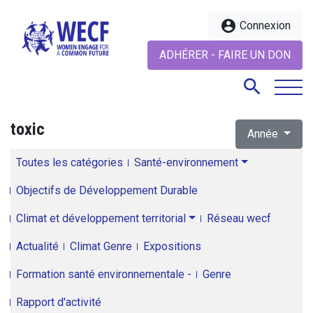
account_circle
Connexion
ADHÉRER - FAIRE UN DON
search
toxic
Année
search
Toutes les catégories
Santé-environnement
Objectifs de Développement Durable
Climat et développement territorial
Réseau wecf
Actualité
Climat Genre
Expositions
Formation santé environnementale -
Genre
Rapport d'activité