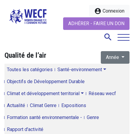
account_circle
Connexion
ADHÉRER - FAIRE UN DON
search
Qualité de l’air
Année
search
Toutes les catégories
Santé-environnement
Objectifs de Développement Durable
Climat et développement territorial
Réseau wecf
Actualité
Climat Genre
Expositions
Formation santé environnementale -
Genre
Rapport d'activité