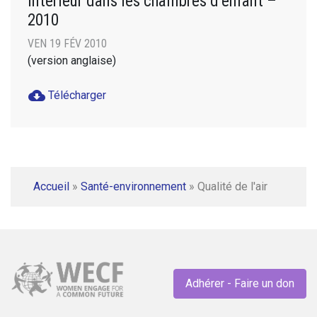
intérieur dans les chambres d’enfant –
2010
VEN 19 FÉV 2010
(version anglaise)
cloud_download
Télécharger
Accueil
»
Santé-environnement
»
Qualité de l'air
Adhérer - Faire un don