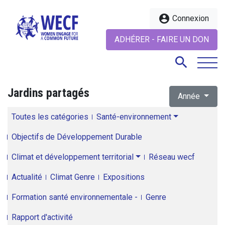
account_circle
Connexion
ADHÉRER - FAIRE UN DON
search
Jardins partagés
Année
search
Toutes les catégories
Santé-environnement
Objectifs de Développement Durable
Climat et développement territorial
Réseau wecf
Actualité
Climat Genre
Expositions
Formation santé environnementale -
Genre
Rapport d'activité