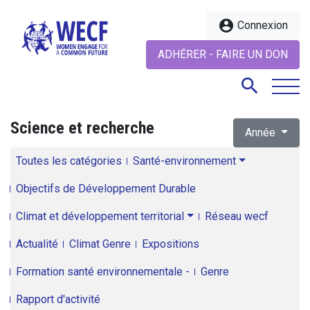
account_circle
Connexion
ADHÉRER - FAIRE UN DON
search
Science et recherche
Année
search
Toutes les catégories
Santé-environnement
Objectifs de Développement Durable
Climat et développement territorial
Réseau wecf
Actualité
Climat Genre
Expositions
Formation santé environnementale -
Genre
Rapport d'activité