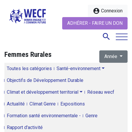
account_circle
Connexion
ADHÉRER - FAIRE UN DON
search
Femmes Rurales
Année
search
Toutes les catégories
Santé-environnement
Objectifs de Développement Durable
Climat et développement territorial
Réseau wecf
Actualité
Climat Genre
Expositions
Formation santé environnementale -
Genre
Rapport d'activité