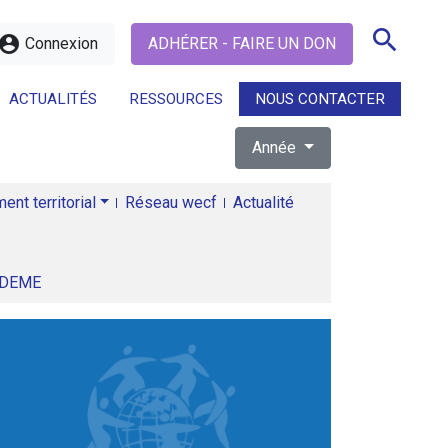
search
ccount_circle
Connexion
ADHÉRER - FAIRE UN DON
ACTUALITÉS
RESSOURCES
NOUS CONTACTER
Année
search
nt territorial
Réseau wecf
Actualité
ADEME