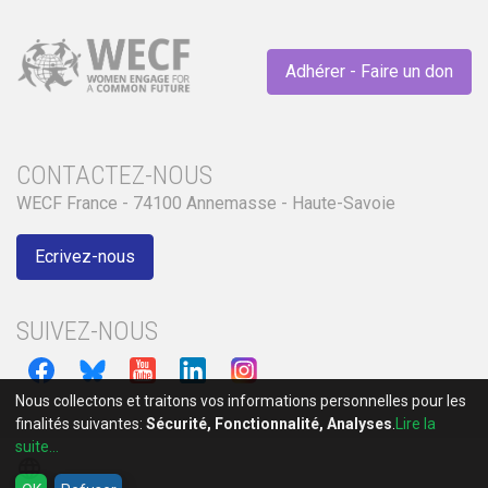
Adhérer - Faire un don
CONTACTEZ-NOUS
WECF France - 74100 Annemasse - Haute-Savoie
Ecrivez-nous
SUIVEZ-NOUS
Nous collectons et traitons vos informations personnelles pour les
finalités suivantes:
Sécurité, Fonctionnalité, Analyses
.
Lire la
suite...
language