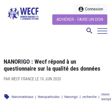
account_circle
Connexion
ADHÉRER - FAIRE UN DON
search
search
NANORIGO : Wecf répond à un
questionnaire sur la qualité des données
PAR WECF FRANCE LE 10 JUIN 2020
Union
local_offer
Nanomatériaux
|
Nanoparticules
|
Nanorigo
|
recherche
|
europ