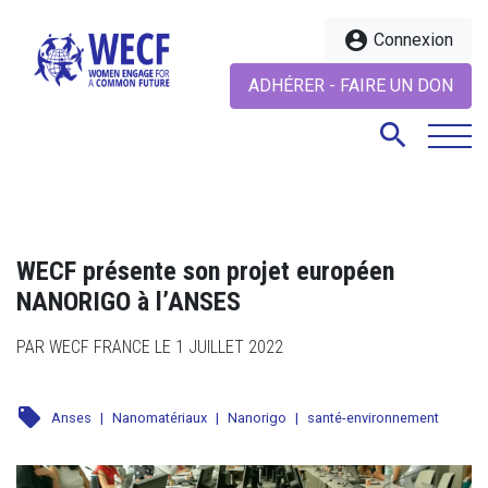
account_circle
Connexion
ADHÉRER - FAIRE UN DON
search
search
WECF présente son projet européen
NANORIGO à l’ANSES
PAR WECF FRANCE LE 1 JUILLET 2022
local_offer
Anses
|
Nanomatériaux
|
Nanorigo
|
santé-environnement