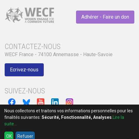
Adhérer - Faire un don
CONTACTEZ-NOUS
WECF France - 74100 Annemasse - Haute-Savoie
Ecrivez-nous
SUIVEZ-NOUS
Nous collectons et traitons vos informations personnelles pour les
finalités suivantes:
Sécurité, Fonctionnalité, Analyses
.
Lire la
suite...
language
OK
Refuser