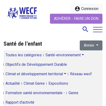
account_circle
Connexion
ADHÉRER - FAIRE UN DON
search
Santé de l’enfant
Année
search
Toutes les catégories
Santé-environnement
Objectifs de Développement Durable
Climat et développement territorial
Réseau wecf
Actualité
Climat Genre
Expositions
Formation santé environnementale -
Genre
Rapport d'activité