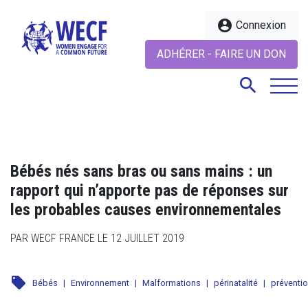
account_circle
Connexion
ADHÉRER - FAIRE UN DON
search
search
Bébés nés sans bras ou sans mains : un
rapport qui n’apporte pas de réponses sur
les probables causes environnementales
PAR WECF FRANCE LE 12 JUILLET 2019
local_offer
Bébés
|
Environnement
|
Malformations
|
périnatalité
|
préventi