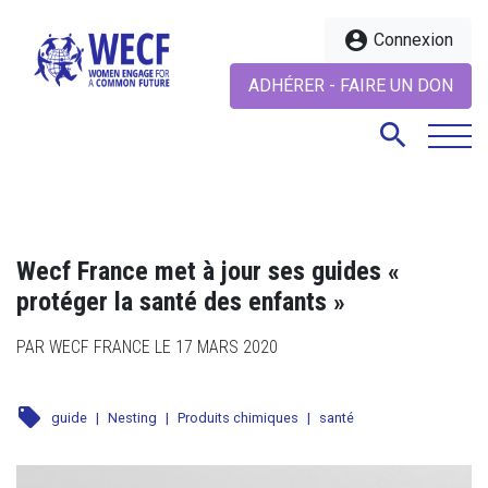
account_circle
Connexion
ADHÉRER - FAIRE UN DON
search
search
Wecf France met à jour ses guides «
protéger la santé des enfants »
PAR WECF FRANCE LE 17 MARS 2020
local_offer
guide
|
Nesting
|
Produits chimiques
|
santé