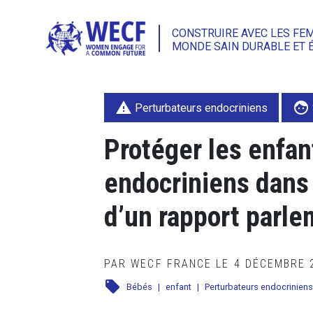
CONSTRUIRE AVEC LES FE
MONDE SAIN DURABLE ET 
warning
face
Perturbateurs endocriniens
Protéger les enfan
endocriniens dans 
d’un rapport parle
PAR WECF FRANCE LE 4 DÉCEMBRE
local_offer
Bébés
|
enfant
|
Perturbateurs endocriniens