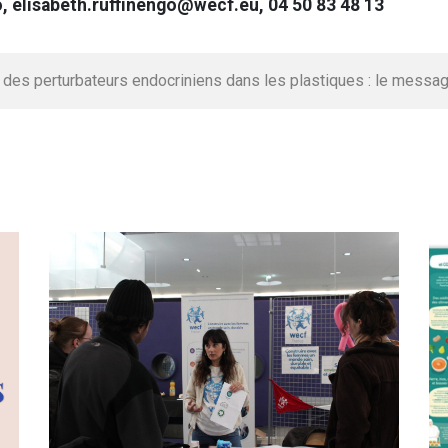
o, elisabeth.ruffinengo@wecf.eu, 04 50 83 48 13
 des perturbateurs endocriniens dans les plastiques : le message