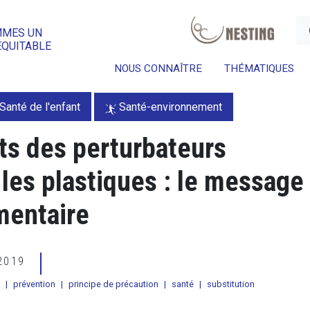
a
MMES UN
ÉQUITABLE
NOUS CONNAÎTRE
THÉMATIQUES
Santé de l'enfant
Santé-environnement
ts des perturbateurs
les plastiques : le message 
mentaire
 2019
|
prévention
|
principe de précaution
|
santé
|
substitution