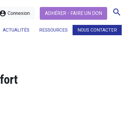
search
ccount_circle
Connexion
ADHÉRER - FAIRE UN DON
ACTUALITÉS
RESSOURCES
NOUS CONTACTER
search
fort