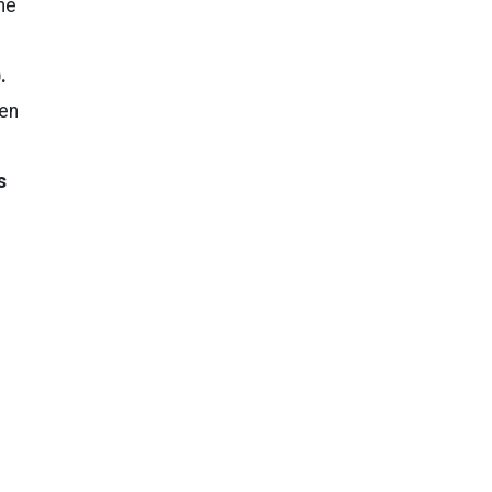
ne
.
 en
s