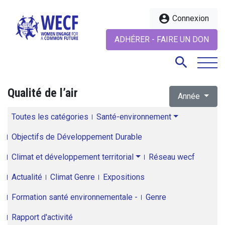
account_circle
Connexion
ADHÉRER - FAIRE UN DON
search
Qualité de l’air
Année
search
Toutes les catégories
Santé-environnement
Objectifs de Développement Durable
Climat et développement territorial
Réseau wecf
Actualité
Climat Genre
Expositions
Formation santé environnementale -
Genre
Rapport d'activité