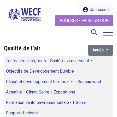
account_circle
Connexion
ADHÉRER - FAIRE UN DON
search
Qualité de l’air
Année
search
Toutes les catégories
Santé-environnement
Objectifs de Développement Durable
Climat et développement territorial
Réseau wecf
Actualité
Climat Genre
Expositions
Formation santé environnementale -
Genre
Rapport d'activité