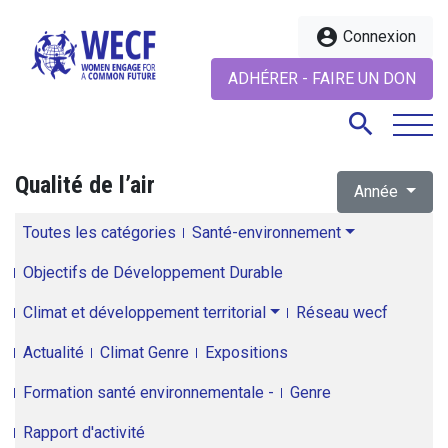
account_circle
Connexion
ADHÉRER - FAIRE UN DON
search
Qualité de l’air
Année
search
Toutes les catégories
Santé-environnement
Objectifs de Développement Durable
Climat et développement territorial
Réseau wecf
Actualité
Climat Genre
Expositions
Formation santé environnementale -
Genre
Rapport d'activité