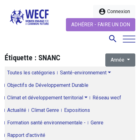
account_circle
Connexion
ADHÉRER - FAIRE UN DON
search
Étiquette :
SNANC
Année
search
Toutes les catégories
Santé-environnement
Objectifs de Développement Durable
Climat et développement territorial
Réseau wecf
Actualité
Climat Genre
Expositions
Formation santé environnementale -
Genre
Rapport d'activité